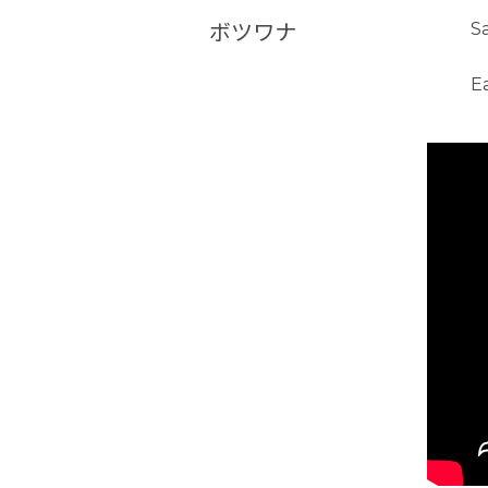
S
ボツワナ
E