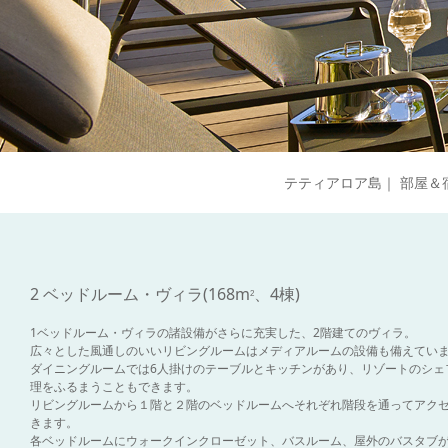
テティアロア島
｜
部屋＆
2 ベッドルーム・ヴィラ(168m
、4棟)
2
1ベッドルーム・ヴィラの諸設備がさらに充実した、2階建てのヴィラ。
広々とした風通しのいいリビングルームはメディアルームの設備も備えてい
ダイニングルームでは6人掛けのテーブルとキッチンがあり、リゾートのシェ
理をふるまうこともできます。
リビングルームから１階と２階のベッドルームへそれぞれ階段を通ってアク
きます。
各ベッドルームにウォークインクローゼット、バスルーム、屋外のバスタブ