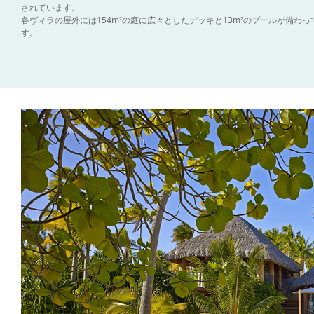
されています。
各ヴィラの屋外には154m
の庭に広々としたデッキと13m
のプールが備わっ
2
2
す。