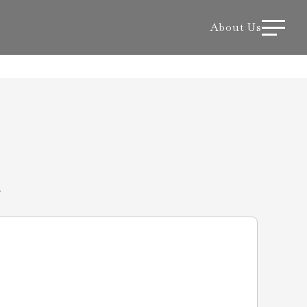
About Us
。