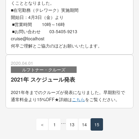
くこととなりました。
■在宅勤務（テレワーク）実施期間
開始日：
4
月
3
日（金）より
■営業時間
10
時～
16
時
■お問い合わせ
03-5405-9213
cruise@localhost
何卒ご理解とご協力のほどお願いいたします。
2020.04.01
ルフトナー・クルーズ
2021年 スケジュール発表
2021年冬までのクルーズが発表になりました。早期割引で
通常料金より15%OFF★詳細は
こちら
をご覧ください。
…
＜
1
13
14
15